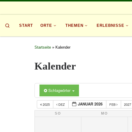
Zum Inhalt springen
Search
START
ORTE
THEMEN
ERLEBNISSE
Startseite
»
Kalender
Kalender
Schlagwörter
JANUAR 2026
2025
DEZ
FEB
2027
SO
MO