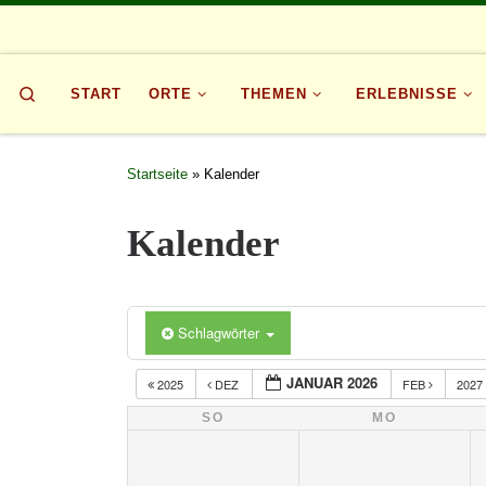
Zum Inhalt springen
Search
START
ORTE
THEMEN
ERLEBNISSE
Startseite
»
Kalender
Kalender
Schlagwörter
JANUAR 2026
2025
DEZ
FEB
2027
SO
MO