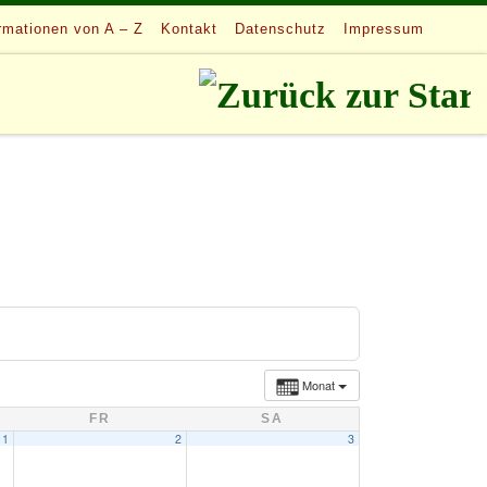
rmationen von A – Z
Kontakt
Datenschutz
Impressum
Monat
FR
SA
1
2
3