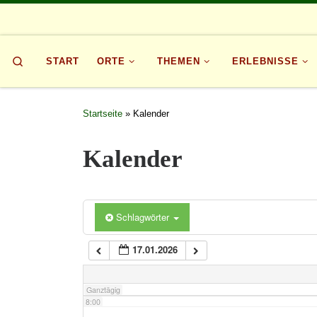
1:00
Zum Inhalt springen
2:00
Search
START
ORTE
THEMEN
ERLEBNISSE
3:00
Startseite
»
Kalender
4:00
Kalender
5:00
Schlagwörter
6:00
17.01.2026
7:00
Ganztägig
8:00