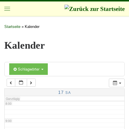
Zum Inhalt springen
3:00
Startseite
»
Kalender
4:00
Kalender
5:00
Schlagwörter
6:00
7:00
17
SA
Ganztägig
8:00
9:00