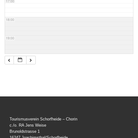
17:00
18:00
19:00
20:00
21:00
22:00
23:00
Tourismusverein Schorfheide – Chorin
c./o. RA Jens Weise
Brunoldstrasse 1
16247 Joachimsthal/Schorfheide