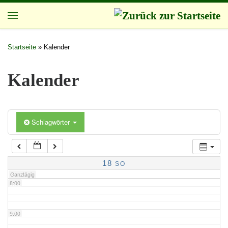
Zum Inhalt springen
3:00
Startseite
»
Kalender
4:00
Kalender
5:00
Schlagwörter
6:00
7:00
18
SO
Ganztägig
8:00
9:00