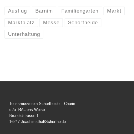
Ausflug
Barnim
Familiengarten
Markt
Marktplatz
Messe
Schorfheide
Unterhaltung
Tourismusverein Schorfheide – Chorin
c./o. RA Jens Weise
Brunoldstrasse 1
16247 Joachimsthal/Schorfheide