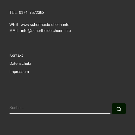
TEL: 0174–7572382
WEB: www.schorfheide-chorin.info
MAIL: info@schorfheide-chorin.info
Kontakt
Datenschutz
Impressum
SUCHE
Such