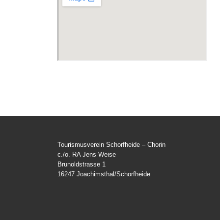
Tourismusverein Schorfheide – Chorin
c./o. RA Jens Weise
Brunoldstrasse 1
16247 Joachimsthal/Schorfheide