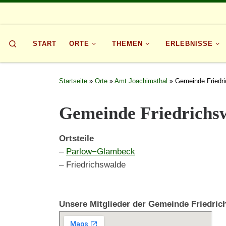
Zum Inhalt springen
Search
START
ORTE
THEMEN
ERLEBNISSE
Startseite
»
Orte
»
Amt Joachimsthal
»
Gemeinde Friedr
Gemeinde Friedrichs
Ortsteile
–
Parlow−Glambeck
– Friedrichswalde
Unsere Mitglieder der Gemeinde Friedric