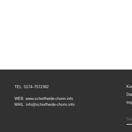
Ko
TEL: 0174–7572382
Da
WEB: www.schorfheide-chorin.info
Im
MAIL: info@schorfheide-chorin.info
S