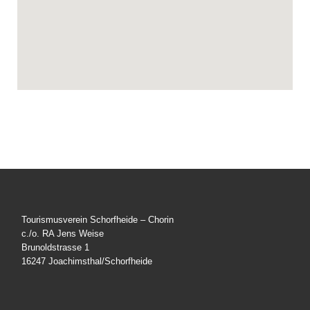
Tourismusverein Schorfheide – Chorin
c./o. RA Jens Weise
Brunoldstrasse 1
16247 Joachimsthal/Schorfheide