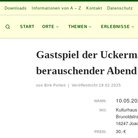
Downloads
Zum Inhalt springen
Informationen von A – Z
Kontakt
Datenschutz
Search
START
ORTE
THEMEN
ERLEBNISSE
Gastspiel der Ucker
berauschender Abend
von
Birk Polten
|
Veröffentlicht
19.02.2025
10.05.20
WANN:
Kulturhaus
WO:
Brunoldstr
16247 Joac
30,-€
PREIS: