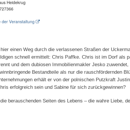
aus Heidekrug
727366
 der Veranstaltung
 hier einen Weg durch die verlassenen Straßen der Uckerm
gen schnell ermittelt: Chris Paffke. Chris ist im Dorf als pa
rennt und dem dubiosen Immobilienmakler Jesko zuwendet, b
innbringende Bestandteile als nur die rauschfördernden Blü
ternehmungen erhält er von der polnischen Putzkraft Justin
ris erfolgreich sein und Sabine für sich zurückgewinnen?
r die berauschenden Seiten des Lebens – die wahre Liebe, d