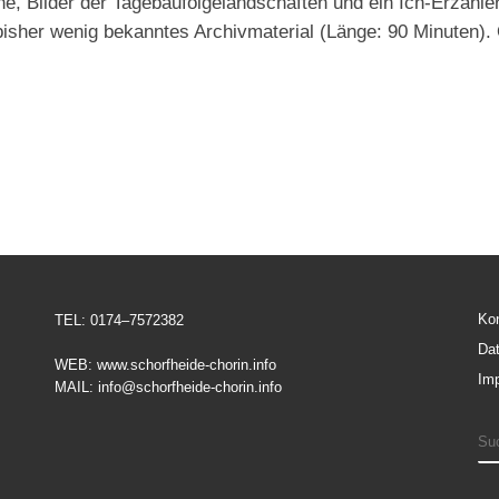
 Bilder der Tagebaufolgelandschaften und ein Ich-Erzähler 
isher wenig bekanntes Archivmaterial (Länge: 90 Minuten).
Ko
TEL: 0174–7572382
Da
WEB: www.schorfheide-chorin.info
Im
MAIL: info@schorfheide-chorin.info
S