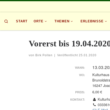
Zum Inhalt springen
Search
START
ORTE
THEMEN
ERLEBNISSE
Vorerst bis 19.04.202
von
Birk Polten
|
Veröffentlicht
25.01.2020
13.03.20
WANN:
Kulturhaus
WO:
Brunoldstr
16247 Joac
6,00 €
PREIS:
Kulturh
KONTAKT:
033361
E-Mail