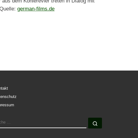
aus dem Kohlerevier treten in Dialog mit
 Quelle:
german-films.de
ntakt
tenschutz
pressum
UCHE
Suche …