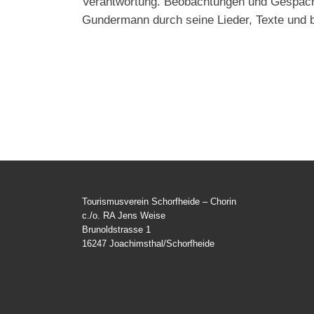
Verantwortung. Beobachtungen und Gespäche,
Gundermann durch seine Lieder, Texte und b
Tourismusverein Schorfheide – Chorin
c./o. RA Jens Weise
Brunoldstrasse 1
16247 Joachimsthal/Schorfheide