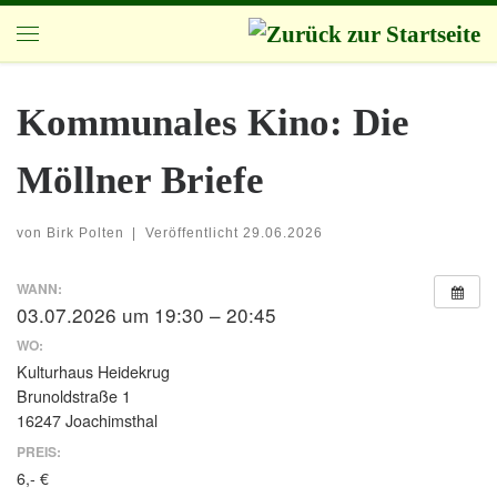
Zum Inhalt springen
Menü
Kommunales Kino: Die
Möllner Briefe
von
Birk Polten
|
Veröffentlicht
29.06.2026
WANN:
03.07.2026 um 19:30 – 20:45
WO:
Kulturhaus Heidekrug
Brunoldstraße 1
16247 Joachimsthal
PREIS:
6,- €