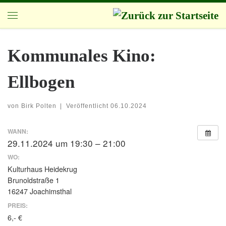
Zum Inhalt springen
Menü
Kommunales Kino:
Ellbogen
von
Birk Polten
|
Veröffentlicht
06.10.2024
WANN:
29.11.2024 um 19:30 – 21:00
WO:
Kulturhaus Heidekrug
Brunoldstraße 1
16247 Joachimsthal
PREIS:
6,- €