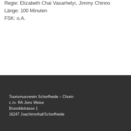
Regie: Elizabeth Chai Vasarhelyi, Jimmy Chinno
Länge: 100 Minuten
FSK: o.A.
Tourismusverein Schorfheide – Chorin
c./o. RA Jens Weise
Brunoldstrasse 1
16247 Joachimsthal/Schorfheide