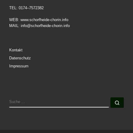
TEL: 0174–7572382
WEB: www.schorfheide-chorin.info
MAIL: info@schorfheide-chorin.info
Kontakt
Datenschutz
Impressum
SUCHE
Such