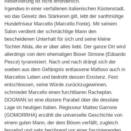
Reservierung ist nicht erforderlich.
Irgendwo in einer verfallenen italienischen Küstenstadt,
wo das Gesetz des Stärkeren gilt, lebt der sanftmütige
Hundefriseur Marcello (Marcello Fonte). Mit seinem
Salon verdient der schmächtige Mann den
bescheidenen Unterhalt für sich und seine kleine
Tochter Alida, die er über alles liebt. Der ganze Ort wird
allerdings von dem ehemaligen Boxer Simone (Edoardo
Pesce) tyrannisiert. Nach und nach drängt sich der
soeben aus dem Gefängnis entlassene Mafioso auch in
Marcellos Leben und bedroht dessen Existenz. Fest
entschlossen, seine Würde zurückzugewinnen,
schmiedet Marcello einen furchtbaren Racheplan.
DOGMAN ist eine düstere Parabel über die desolate
Lage im heutigen Italien. Regisseur Matteo Garrone
(GOMORRHA) erzählt die universelle Geschichte von
einem guten Mann, der dem Bösen verfällt, zugleich
fesselnd und sehr berührend vor einer faszinierenden,