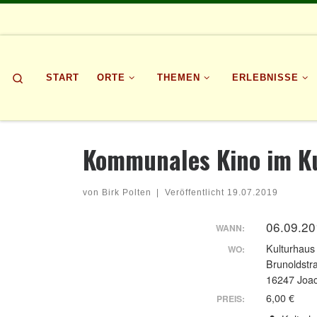
Zum Inhalt springen
Search
START
ORTE
THEMEN
ERLEBNISSE
Kommunales Kino im K
von
Birk Polten
|
Veröffentlicht
19.07.2019
06.09.20
WANN:
Kulturhaus
WO:
Brunoldstr
16247 Joac
6,00 €
PREIS: