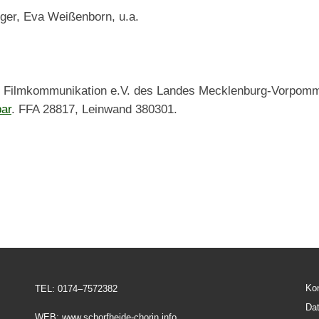
rger, Eva Weißenborn, u.a.
d Filmkommunikation e.V. des Landes Mecklenburg-Vorpomm
ar
. FFA 28817, Leinwand 380301.
Ko
TEL: 0174–7572382
Da
WEB: www.schorfheide-chorin.info