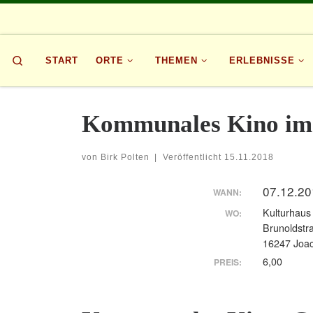
Zum Inhalt springen
Search
START
ORTE
THEMEN
ERLEBNISSE
Kommunales Kino im
von
Birk Polten
|
Veröffentlicht
15.11.2018
07.12.20
WANN:
Kulturhaus
WO:
Brunoldstr
16247 Joac
6,00
PREIS: