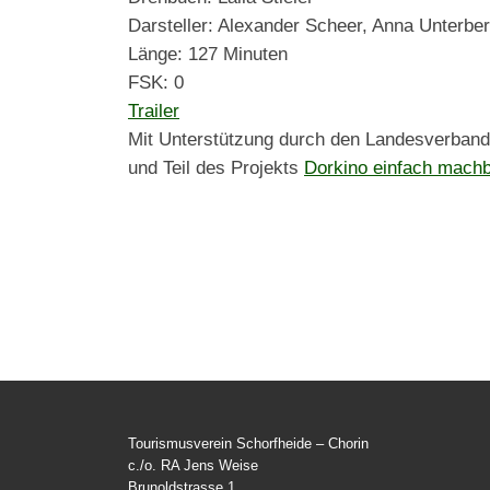
Darsteller: Alexander Scheer, Anna Unterbe
Länge: 127 Minuten
FSK: 0
Trailer
Mit Unterstützung durch den Landesverban
und Teil des Projekts
Dorkino einfach machb
Tourismusverein Schorfheide – Chorin
c./o. RA Jens Weise
Brunoldstrasse 1