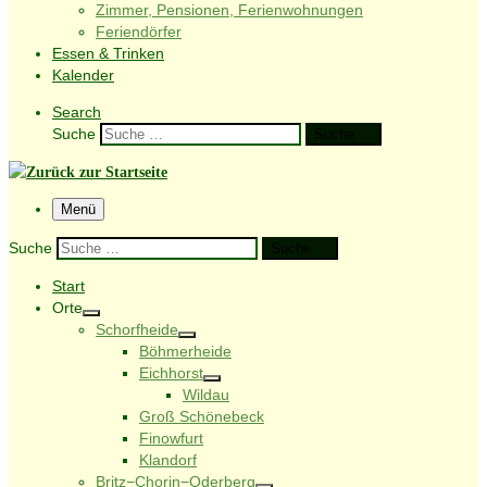
Zimmer, Pensionen, Ferienwohnungen
Feriendörfer
Essen & Trinken
Kalender
Search
Suche
Suche …
Menü
Suche
Suche …
Start
Orte
Schorfheide
Böhmerheide
Eichhorst
Wildau
Groß Schönebeck
Finowfurt
Klandorf
Britz−Chorin−Oderberg