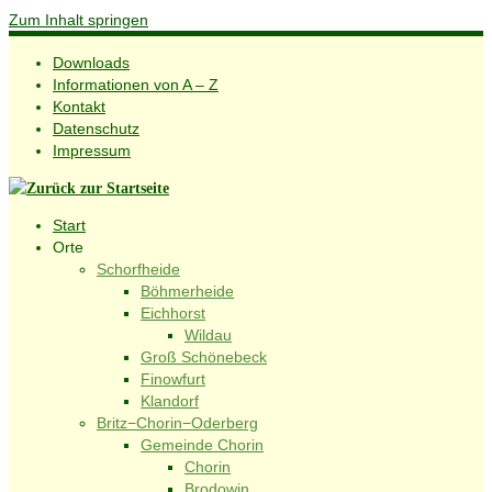
Zum Inhalt springen
Downloads
Informationen von A – Z
Kontakt
Datenschutz
Impressum
Start
Orte
Schorfheide
Böhmerheide
Eichhorst
Wildau
Groß Schönebeck
Finowfurt
Klandorf
Britz−Chorin−Oderberg
Gemeinde Chorin
Chorin
Brodowin