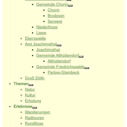
Gemeinde Chorin
Chorin
Brodowin
Serwest
Niederfinow
Liepe
Eberswalde
Amt Joachimsthal
Joachimsthal
Gemeinde Althüttendorf
Althüttendorf
Gemeinde Friedrichswalde
Parlow-Glambeck
Groß Dölln
Themen
Natur
Kultur
Erholung
Erlebnisse
Wanderungen
Radtouren
Rundflüge