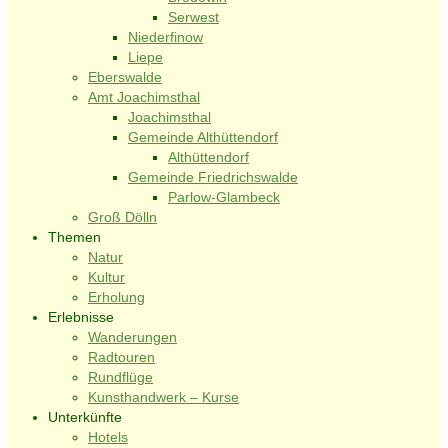
Serwest
Niederfinow
Liepe
Eberswalde
Amt Joachimsthal
Joachimsthal
Gemeinde Althüttendorf
Althüttendorf
Gemeinde Friedrichswalde
Parlow-Glambeck
Groß Dölln
Themen
Natur
Kultur
Erholung
Erlebnisse
Wanderungen
Radtouren
Rundflüge
Kunsthandwerk – Kurse
Unterkünfte
Hotels