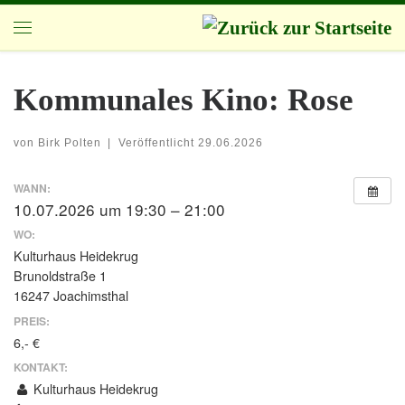
Zum Inhalt springen
Menü
Kommunales Kino: Rose
von
Birk Polten
|
Veröffentlicht
29.06.2026
WANN:
10.07.2026 um 19:30 – 21:00
WO:
Kulturhaus Heidekrug
Brunoldstraße 1
16247 Joachimsthal
PREIS:
6,- €
KONTAKT:
Kulturhaus Heidekrug