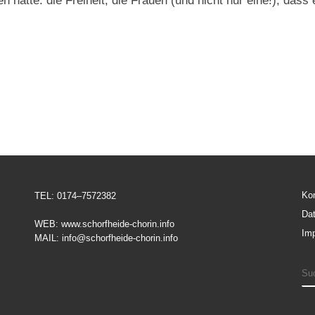
en hatte: die Freiheit, die Frauen (und nicht nur eine!), das
Ko
TEL: 0174–7572382
Da
WEB: www.schorfheide-chorin.info
Im
MAIL: info@schorfheide-chorin.info
S