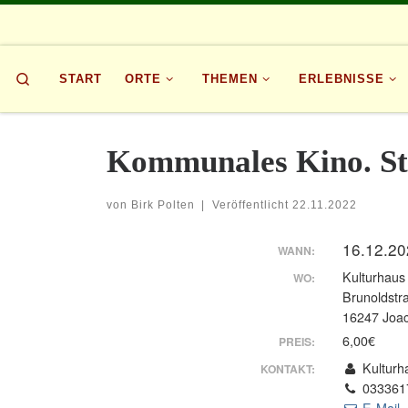
Zum Inhalt springen
Search
START
ORTE
THEMEN
ERLEBNISSE
Kommunales Kino. St
von
Birk Polten
|
Veröffentlicht
22.11.2022
16.12.20
WANN:
Kulturhaus
WO:
Brunoldstr
16247 Joac
6,00€
PREIS:
Kulturh
KONTAKT:
033361
E-Mail