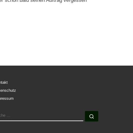
s er schon bald seinen Auftrag vergessen
ntakt
tenschutz
pressum
UCHE
Suche …