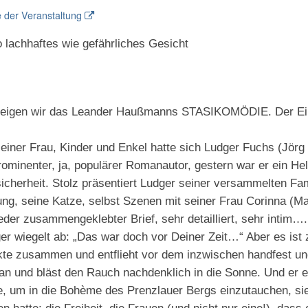
 der Veranstaltung
 lachhaftes wie gefährliches Gesicht
eigen wir das Leander Haußmanns STASIKOMÖDIE. Der Eintri
seiner Frau, Kinder und Enkel hatte sich Ludger Fuchs (Jörg 
prominenter, ja, populärer Romanautor, gestern war er ein H
cherheit. Stolz präsentiert Ludger seiner versammelten Famil
g, seine Katze, selbst Szenen mit seiner Frau Corinna (Ma
eder zusammengeklebter Brief, sehr detailliert, sehr intim…
er wiegelt ab: „Das war doch vor Deiner Zeit…“ Aber es ist 
kte zusammen und entflieht vor dem inzwischen handfest un
 an und bläst den Rauch nachdenklich in die Sonne. Und er e
te, um in die Bohème des Prenzlauer Bergs einzutauchen, s