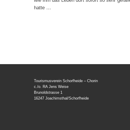
wie ihm das Leben dort sofort so sehr gefall
hatte …
Tourismusverein Schorfheide – Chorin
c./o. RA Jens Weise
Brunoldstrasse 1
16247 Joachimsthal/Schorfheide