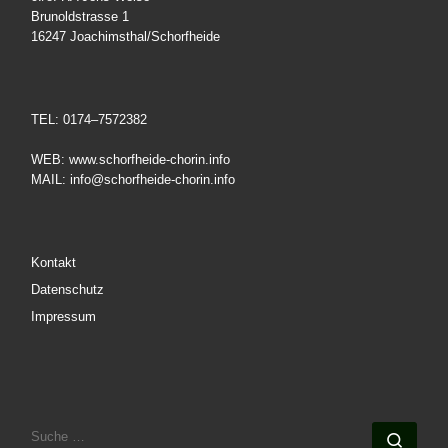
Brunoldstrasse 1
16247 Joachimsthal/Schorfheide
TEL: 0174–7572382
WEB: www.schorfheide-chorin.info
MAIL: info@schorfheide-chorin.info
Kontakt
Datenschutz
Impressum
SUCHE
Such