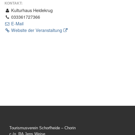
KONTAKT:
Kulturhaus Heidekrug
033361727366
E-Mail
Website der Veranstaltung
Tourismusverein Schorfheide – Chorin
c./o. RA Jens Weise