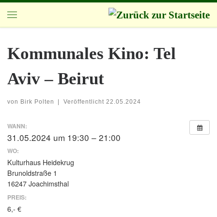
Zum Inhalt springen
Menü
Kommunales Kino: Tel
Aviv – Beirut
von
Birk Polten
|
Veröffentlicht
22.05.2024
WANN:
31.05.2024 um 19:30 – 21:00
WO:
Kulturhaus Heidekrug
Brunoldstraße 1
16247 Joachimsthal
PREIS:
6,- €