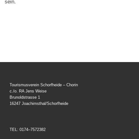
sein.
Tourismusverein Schorfheide – Chorin
c./o. RA Jens Weise
Brunoldstrasse 1
16247 Joachimsthal/Schorfheide
TEL: 0174–7572382