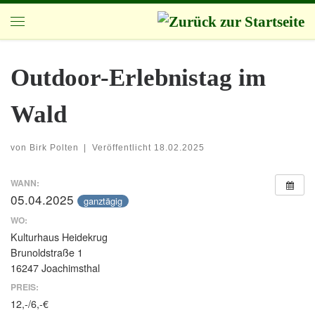
Zum Inhalt springen
Menü
Outdoor-Erlebnistag im
Wald
von
Birk Polten
|
Veröffentlicht
18.02.2025
WANN:
05.04.2025
ganztägig
WO:
Kulturhaus Heidekrug
Brunoldstraße 1
16247 Joachimsthal
PREIS:
12,-/6,-€