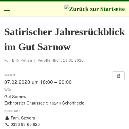
Zum Inhalt springen
Menü
Satirischer Jahresrückblick
im Gut Sarnow
von
Birk Polten
|
Veröffentlicht
19.01.2020
WANN:
07.02.2020 um 18:00 – 20:00
WO:
Gut Sarnow
Eichhorster Chaussee 5 16244 Schorfheide
KONTAKT:
Fam. Sievers
0333 93-65 825