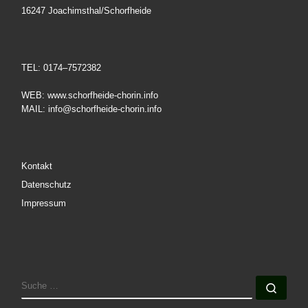
16247 Joachimsthal/Schorfheide
TEL: 0174–7572382
WEB: www.schorfheide-chorin.info
MAIL: info@schorfheide-chorin.info
Kontakt
Datenschutz
Impressum
SUCHE
Such