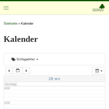
2:00
Zum Inhalt springen
3:00
Startseite
»
Kalender
4:00
Kalender
5:00
Schlagwörter
6:00
7:00
26
MO
Ganztägig
8:00
9:00