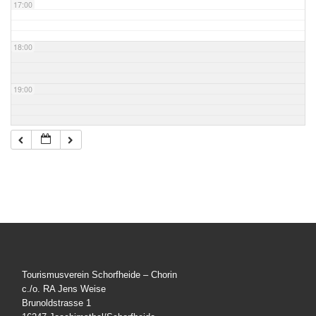
17:00
18:00
19:00
20:00
21:00
22:00
23:00
Tourismusverein Schorfheide – Chorin
c./o. RA Jens Weise
Brunoldstrasse 1