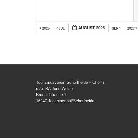
AUGUST 2026
2025
JUL
SEP
2027
Tourismusverein Schorfheide – Chorin
c./o. RA Jens Weise
Brunoldstrasse 1
16247 Joachimsthal/Schorfheide