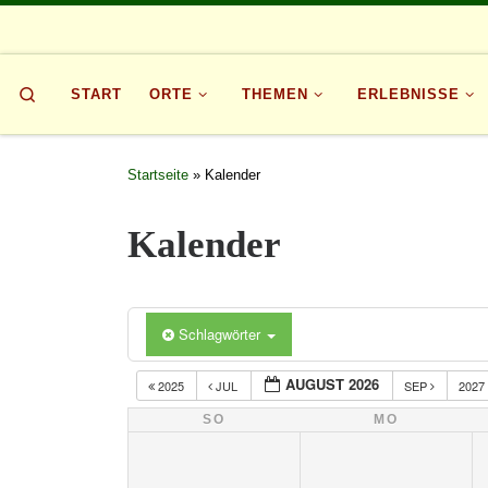
Zum Inhalt springen
Search
START
ORTE
THEMEN
ERLEBNISSE
Startseite
»
Kalender
Kalender
Schlagwörter
AUGUST 2026
2025
JUL
SEP
2027
SO
MO