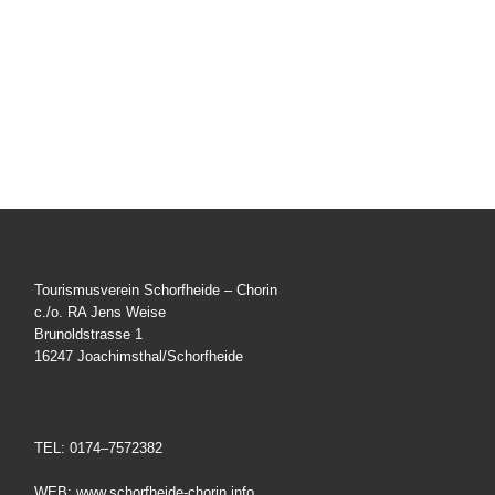
Tourismusverein Schorfheide – Chorin
c./o. RA Jens Weise
Brunoldstrasse 1
16247 Joachimsthal/Schorfheide
TEL: 0174–7572382
WEB: www.schorfheide-chorin.info