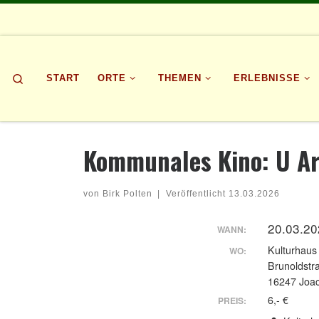
Zum Inhalt springen
Search
START
ORTE
THEMEN
ERLEBNISSE
Kommunales Kino: U Ar
von
Birk Polten
|
Veröffentlicht
13.03.2026
20.03.20
WANN:
Kulturhaus
WO:
Brunoldstr
16247 Joac
6,- €
PREIS: