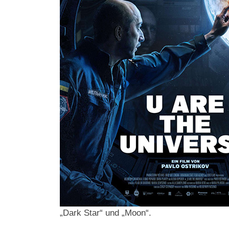
„Dark Star“ und „Moon“.