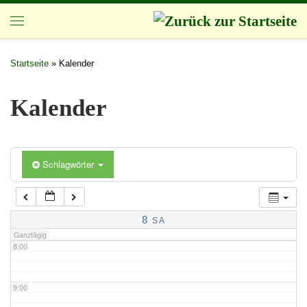
Zum Inhalt springen
3:00
Startseite
»
Kalender
4:00
Kalender
5:00
Schlagwörter
6:00
7:00
8
SA
Ganztägig
8:00
9:00