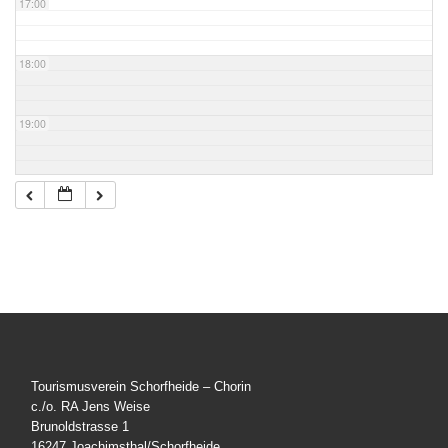
17:00
18:00
19:00
20:00
21:00
22:00
23:00
Tourismusverein Schorfheide – Chorin
c./o. RA Jens Weise
Brunoldstrasse 1
16247 Joachimsthal/Schorfheide