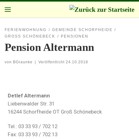
Zum Inhalt springen
FERIENWOHNUNG
GEMEINDE SCHORFHEIDE
GROSS SCHÖNEBECK
PENSIONEN
Pension Altermann
von
BGraunke
|
Veröffentlicht
24.10.2018
Detlef Altermann
Liebenwalder Str. 31
16244 Schorfheide OT Groß Schönebeck
Tel.: 03 33 93 / 702 12
Fax: 03 33 93 / 702 13