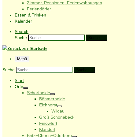
Zimmer, Pensionen, Ferienwohnungen
Feriendörfer
Essen & Trinken
Kalender
Search
Suche
Suche …
Menü
Suche
Suche …
Start
Orte
Schorfheide
Böhmerheide
Eichhorst
Wildau
Groß Schönebeck
Finowfurt
Klandorf
Britz−Chorin−Oderberg