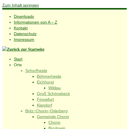
Zum Inhalt springen
Downloads
Informationen von A – Z
Kontakt
Datenschutz
Impressum
Start
Orte
Schorfheide
Böhmerheide
Eichhorst
Wildau
Groß Schönebeck
Finowfurt
Klandorf
Britz−Chorin−Oderberg
Gemeinde Chorin
Chorin
Brodowin