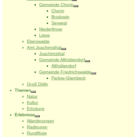
Gemeinde Chorin
Chorin
Brodowin
Serwest
Niederfinow
Liepe
Eberswalde
Amt Joachimsthal
Joachimsthal
Gemeinde Althüttendorf
Althüttendorf
Gemeinde Friedrichswalde
Parlow-Glambeck
Groß Dölln
Themen
Natur
Kultur
Erholung
Erlebnisse
Wanderungen
Radtouren
Rundflüge