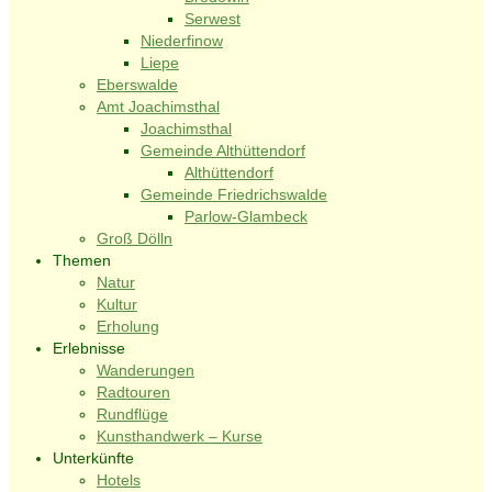
Serwest
Niederfinow
Liepe
Eberswalde
Amt Joachimsthal
Joachimsthal
Gemeinde Althüttendorf
Althüttendorf
Gemeinde Friedrichswalde
Parlow-Glambeck
Groß Dölln
Themen
Natur
Kultur
Erholung
Erlebnisse
Wanderungen
Radtouren
Rundflüge
Kunsthandwerk – Kurse
Unterkünfte
Hotels